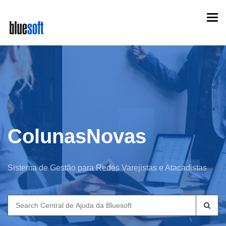
Skip
Togg
to
navi
main
content
ColunasNovas
Sistema de Gestão para Redes Varejistas e Atacadistas
Search
for: