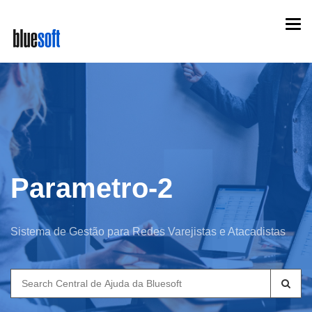
Skip
Togg
to
navi
main
content
Parametro-2
Sistema de Gestão para Redes Varejistas e Atacadistas
Search
for: