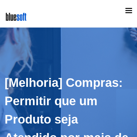
Skip
Togg
to
navi
main
content
[Melhoria] Compras:
Permitir que um
Produto seja