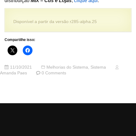
distribuição
MIX – Cds e Lojas
,
clique aqui
.
Disponível a partir da versão r285-alpha.25
Compartilhe isso:
11/10/2021
Melhorias do Sistema
,
Sistema
Amanda Paes
0 Comments