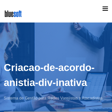
Skip
Togg
to
navi
main
content
Criacao-de-acordo-
anistia-div-inativa
Sistema de Gestão para Redes Varejistas e Atacadistas