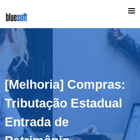
Skip
Togg
to
navi
main
content
[Melhoria] Compras:
Tributação Estadual
Entrada de