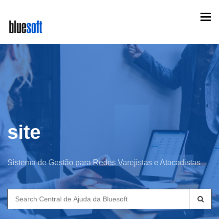
Skip
Togg
to
navi
main
content
site
Sistema de Gestão para Redes Varejistas e Atacadistas
Search
for: