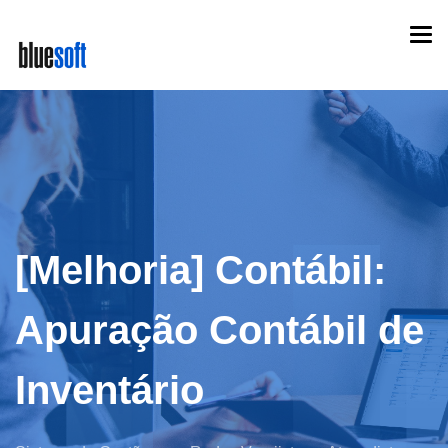
Skip
Togg
to
navi
main
content
[Melhoria] Contábil:
Apuração Contábil de
Inventário