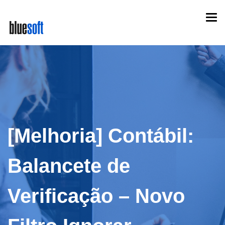
Skip
Togg
to
navi
main
content
[Melhoria] Contábil:
Balancete de
Verificação – Novo