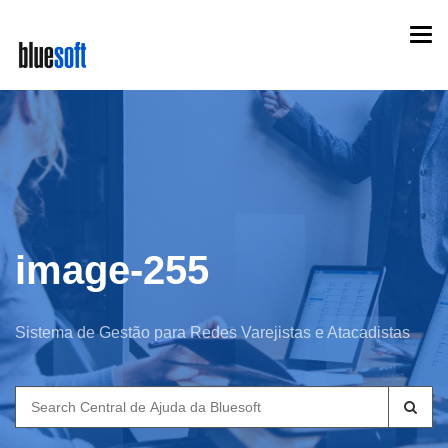
Skip
Togg
to
navi
main
content
image-255
Sistema de Gestão para Redes Varejistas e Atacadistas
Search
for: