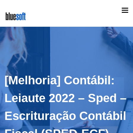
Skip
Togg
to
navi
main
content
[Melhoria] Contábil:
Leiaute 2022 – Sped –
Escrituração Contábil