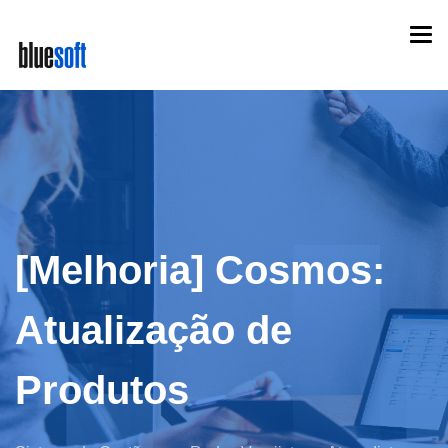
Skip
Togg
to
navi
main
content
[Melhoria] Cosmos:
Atualização de
Produtos