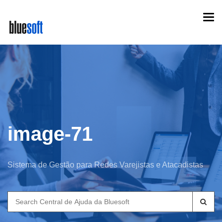
Skip
Togg
to
navi
main
content
image-71
Sistema de Gestão para Redes Varejistas e Atacadistas
Search
for: