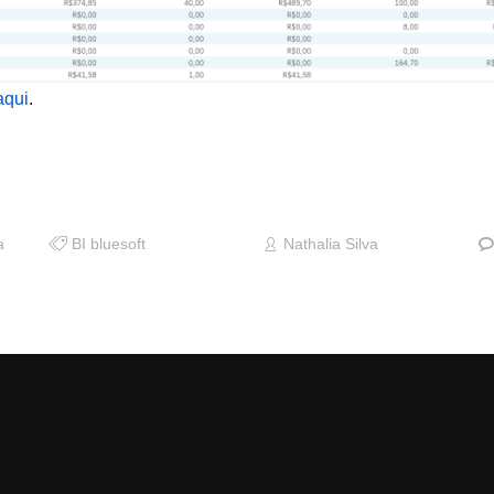
aqui
.
a
BI bluesoft
Nathalia Silva