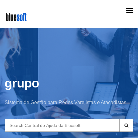
Skip
Togg
to
navi
main
content
grupo
Sistema de Gestão para Redes Varejistas e Atacadistas
Search
for: