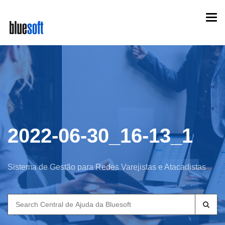
Skip
Togg
to
navi
main
content
2022-06-30_16-13_1
Sistema de Gestão para Redes Varejistas e Atacadistas
Search
for: