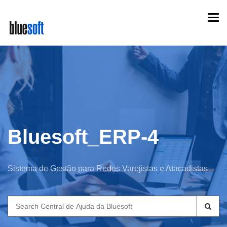
Skip
Togg
to
navi
main
content
Bluesoft_ERP-4
Sistema de Gestão para Redes Varejistas e Atacadistas
Search
for: