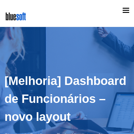
Skip
Togg
to
navi
main
content
[Melhoria] Dashboard
de Funcionários –
novo layout