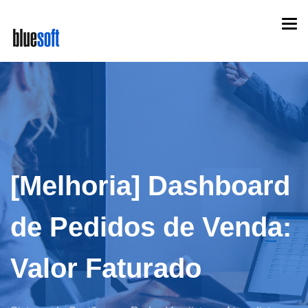
Skip
Togg
to
navi
main
content
[Melhoria] Dashboard
de Pedidos de Venda:
Valor Faturado