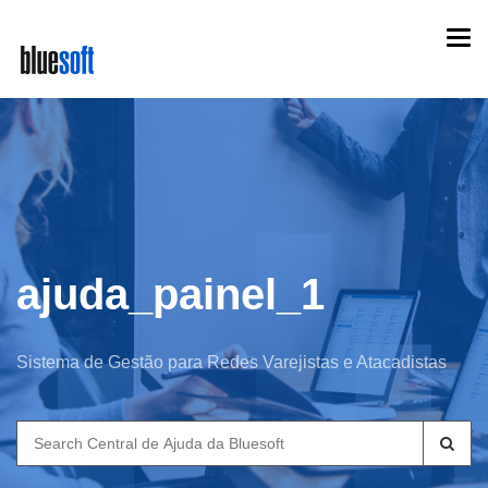
Skip
Togg
to
navi
main
content
ajuda_painel_1
Sistema de Gestão para Redes Varejistas e Atacadistas
Search
for: