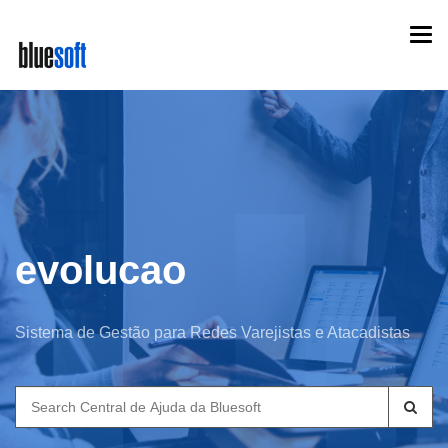
Skip
Togg
to
navi
main
content
evolucao
Sistema de Gestão para Redes Varejistas e Atacadistas
Search
for: