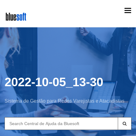
Skip
Togg
to
navi
main
content
2022-10-05_13-30
Sistema de Gestão para Redes Varejistas e Atacadistas
Search
for: