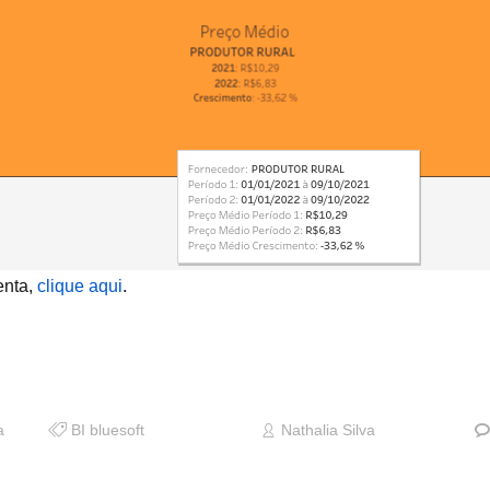
enta,
clique aqui
.
a
BI bluesoft
Nathalia Silva