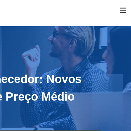
Togg
navi
necedor: Novos
e Preço Médio