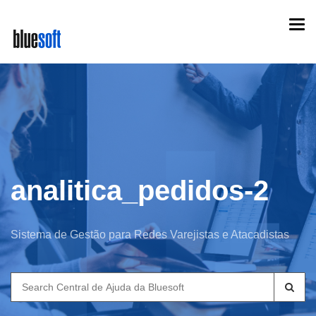
Skip
Togg
to
navi
main
content
analitica_pedidos-2
Sistema de Gestão para Redes Varejistas e Atacadistas
Search
for: