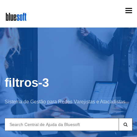
Skip
Togg
to
navi
main
content
filtros-3
Sistema de Gestão para Redes Varejistas e Atacadistas
Search
for: