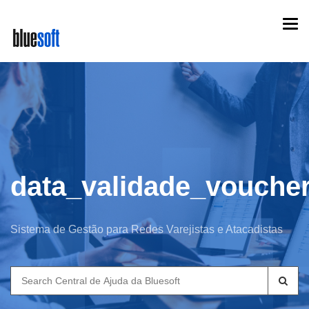
Skip
Togg
to
navi
main
content
data_validade_vouche
Sistema de Gestão para Redes Varejistas e Atacadistas
Search
for: