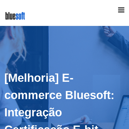
Skip
Togg
to
navi
main
content
[Melhoria] E-
commerce Bluesoft:
Integração