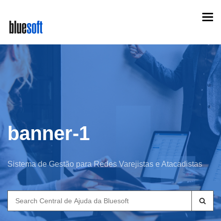
Skip
Togg
to
navi
main
content
banner-1
Sistema de Gestão para Redes Varejistas e Atacadistas
Search
for: