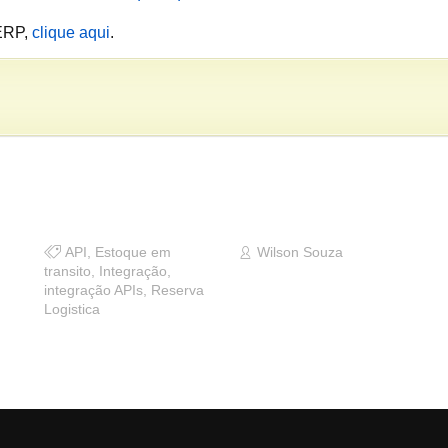
 ERP,
clique aqui
.
API
,
Estoque em
Wilson Souza
transito
,
Integração
,
integração APIs
,
Reserva
Logistica