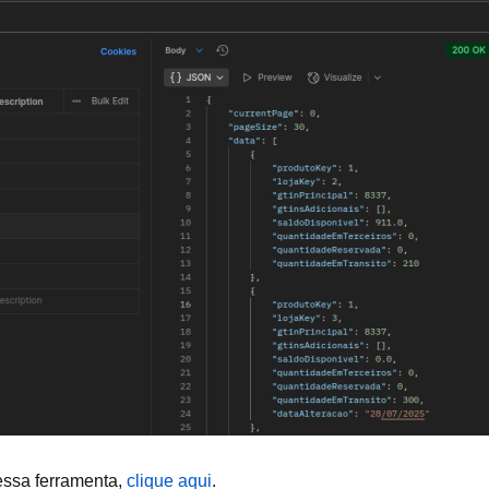
essa ferramenta,
clique aqui
.