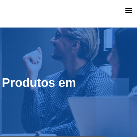
Togg
navi
e Produtos em