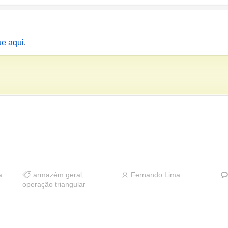
ue aqui
.
a
armazém geral
,
Fernando Lima
operação triangular