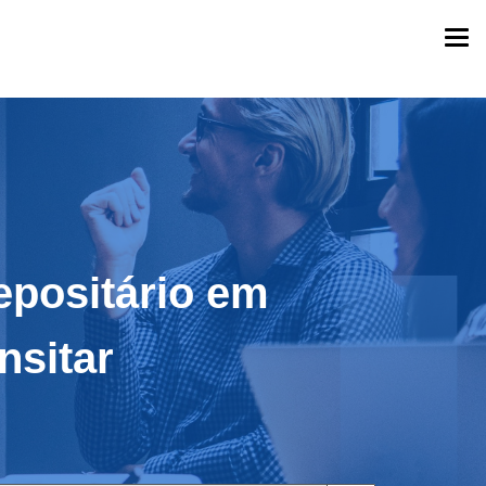
Togg
navi
epositário em
nsitar