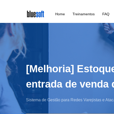
Skip
Home
Treinamentos
FAQ
to
main
content
[Melhoria] Estoqu
entrada de venda q
Sistema de Gestão para Redes Varejistas e Atac