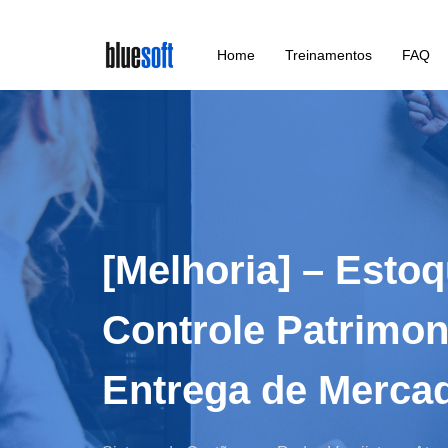
Skip
Home
Treinamentos
FAQ
to
main
content
[Melhoria] – Esto
Controle Patrimon
Entrega de Mercad