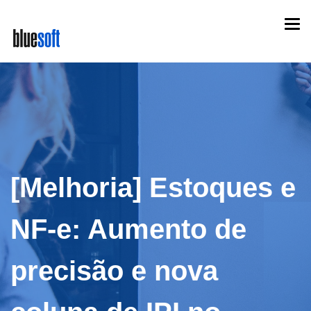
Skip
Togg
to
navi
main
content
[Melhoria] Estoques e
NF-e: Aumento de
precisão e nova