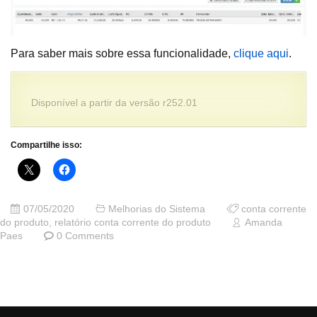
Para saber mais sobre essa funcionalidade,
clique aqui
.
Disponível a partir da versão r252.01
Compartilhe isso:
07/05/2020
Melhorias do Sistema
conta corrente
do produto
,
relatório conta corrente do produto
Amanda
Paes
0 Comments