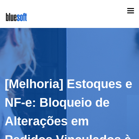
Skip
Togg
to
navi
main
content
[Melhoria] Estoques e
NF-e: Bloqueio de
Alterações em