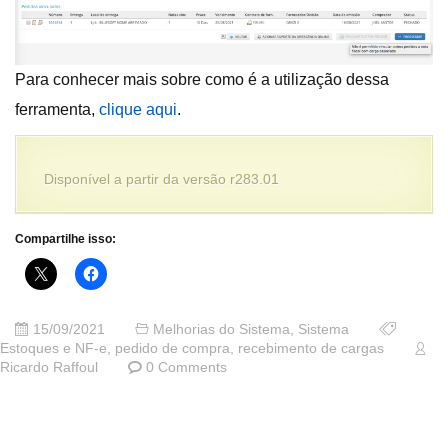
Para conhecer mais sobre como é a utilização dessa
ferramenta,
clique aqui
.
Disponível a partir da versão r283.01
Compartilhe isso:
15/09/2021
Melhorias do Sistema
,
Sistema
Estoques e NF-e
,
pedido de compra
,
recebimento de cargas
Ricardo Raffoul
0 Comments