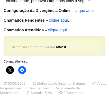
funcionalidade, por favor clique nos links a seguir:
Configuração da Divergência Online
–
clique aqui
.
Chamados Pendentes
–
clique aqui
.
Chamados Atendidos
–
clique aqui
.
Disponível a partir da versão
r352.01
Compartilhe isso:
03/01/2025
Melhorias do Sistema
,
Sistema
Áreas
Responsáveis por Divergências no Recebimento de
Mercadorias
Nathalia Silva
0 Comments