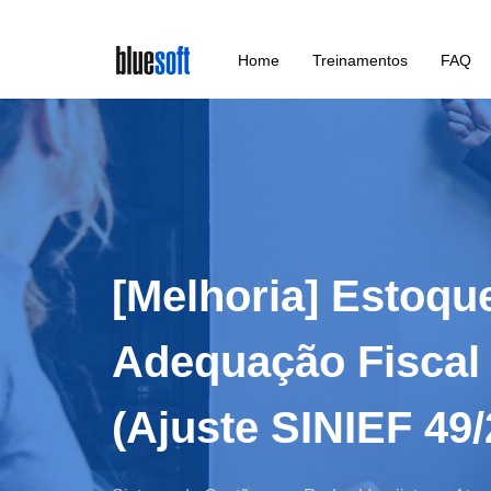
Skip
Home
Treinamentos
FAQ
to
main
content
[Melhoria] Estoqu
Adequação Fiscal
(Ajuste SINIEF 49/