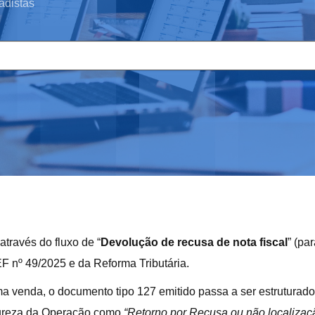
adistas
através do fluxo de “
Devolução de recusa de nota fiscal
” (pa
EF nº 49/2025 e da Reforma Tributária.
a venda, o documento tipo 127 emitido passa a ser estruturad
tureza da Operação como
“Retorno por Recusa ou não localizaç