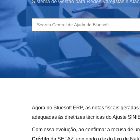
Sistema de Gestão para Redes Varejistas e Atac
Search
for:
Agora no Bluesoft ERP, as notas fiscais geradas 
adequadas às diretrizes técnicas do Ajuste SINI
Com essa evolução, ao confirmar a recusa de um
Crédito
da SEFAZ, contendo o texto fixo de Na