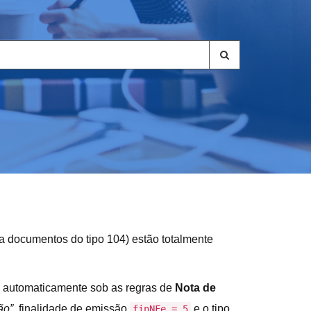
ra documentos do tipo 104) estão totalmente
o automaticamente sob as regras de
Nota de
ão”
, finalidade de emissão
e o tipo
finNFe = 5