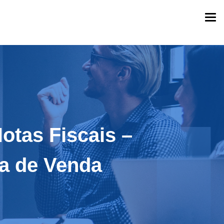
Togg
navi
otas Fiscais –
a de Venda