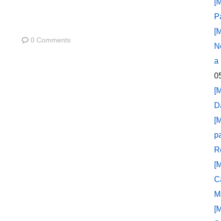
[
P
[
0 Comments
N
a
0
[
D
[
p
R
[
C
M
[