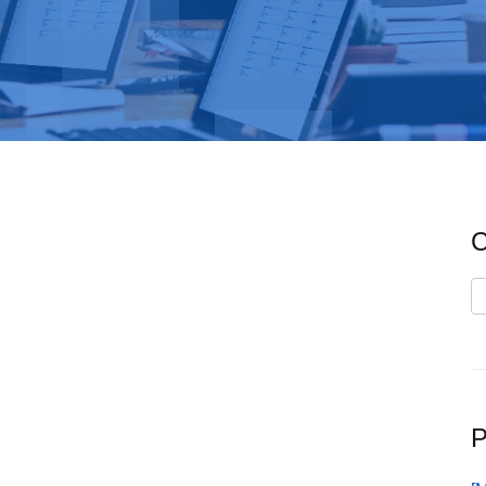
C
C
P