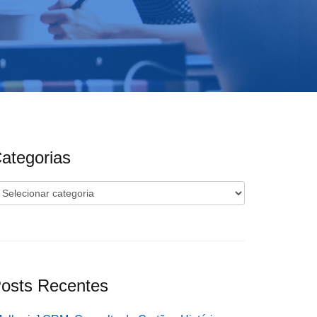
ategorias
ategorias
osts Recentes