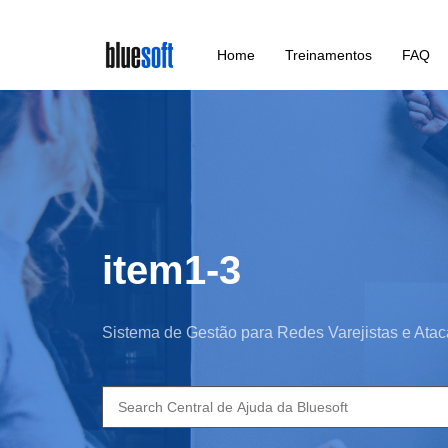
Skip
Home
Treinamentos
FAQ
to
main
content
item1-3
Sistema de Gestão para Redes Varejistas e Atac
Search
for: