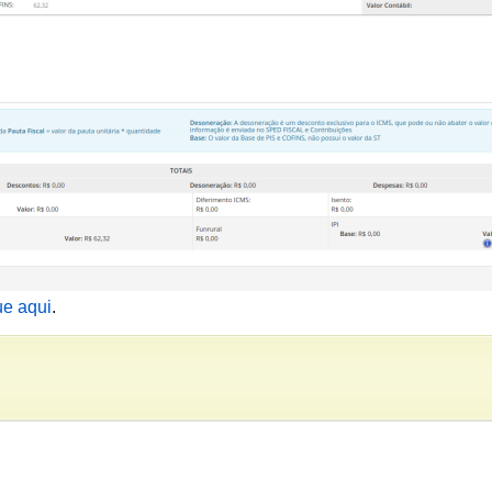
ue aqui
.