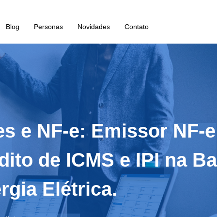
Blog
Personas
Novidades
Contato
es e NF-e: Emissor NF-e
dito de ICMS e IPI na 
gia Elétrica.