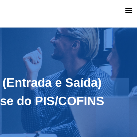
Togg
navi
 (Entrada e Saída)
Base do PIS/COFINS