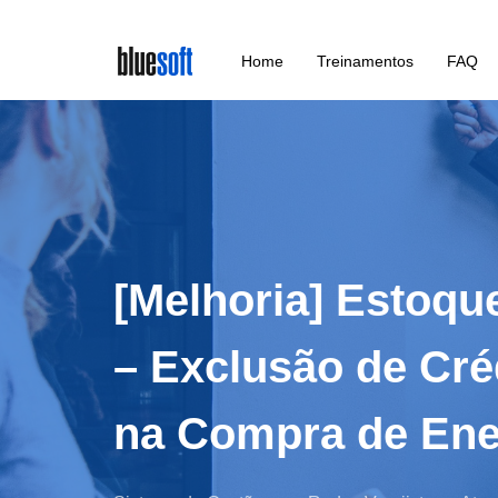
Skip
Home
Treinamentos
FAQ
to
main
content
[Melhoria] Estoqu
– Exclusão de Cré
na Compra de Ener