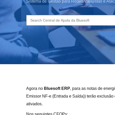
Sistema de Gestão para Redes Varejistas e Atac
Search
for:
Agora no
Bluesoft ERP
, para as notas de energ
Emissor NF-e (Entrada e Saída)) terão exclusão
ativados.
Nos seguintes CFOPs: