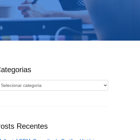
ategorias
ategorias
osts Recentes