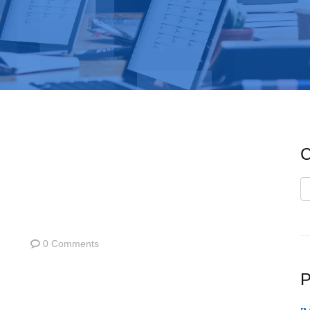
C
C
0 Comments
P