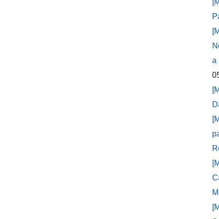
[
P
[
N
a
0
[
D
[
p
R
[
C
M
[