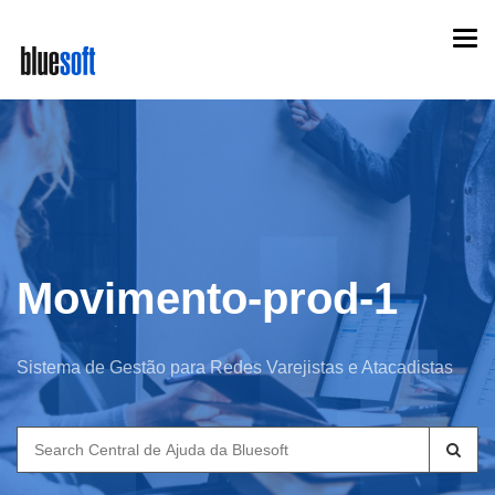
Skip
Togg
to
navi
main
content
Movimento-prod-1
Sistema de Gestão para Redes Varejistas e Atacadistas
Search
for: