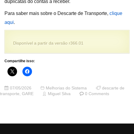
duplicatas do contas a receber.
Para saber mais sobre o Descarte de Transporte,
clique
aqui
.
Disponível a partir da versão r366.01
Compartilhe isso:
07/05/2026
Melhorias do Sistema
descarte de
transporte
,
GARE
Miguel Silva
0 Comments