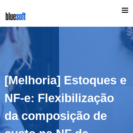
Skip
Togg
to
navi
main
content
[Melhoria] Estoques e
NF-e: Flexibilização
da composição de