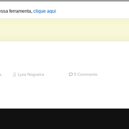
essa ferramenta,
clique aqui
a
,
Lyza Nogueira
0 Comments