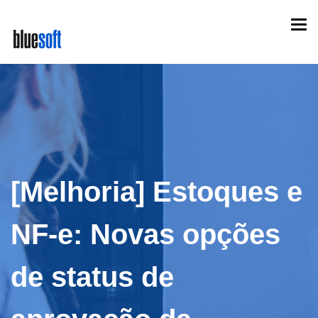
Skip
Togg
to
navi
main
content
[Melhoria] Estoques e
NF-e: Novas opções
de status de