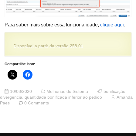
Para saber mais sobre essa funcionalidade,
clique aqui
.
Disponível a partir da versão 258.01
Compartilhe isso:
10/08/2020
Melhorias do Sistema
bonificação
,
divergencia
,
quantidade bonificada inferior ao pedido
Amanda
Paes
0 Comments