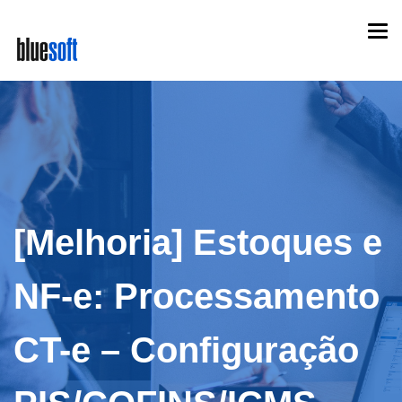
Skip
Togg
to
navi
main
content
[Melhoria] Estoques e
NF-e: Processamento
CT-e – Configuração