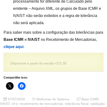
processamento for diferente de Calculado pelo
emitente – Arquivo XML, os grupos de Base ICMR e
IVA/ST não serão exibidos e a regra de tolerância
não será aplicada.
Para saber mais sobre a configuração das tolerâncias para
Base ICMR
e
IVA/ST
no Recebimento de Mercadorias,
clique aqui
.
Disponível a partir da versão r371.05
Compartilhe isso:
07/07/2026
Melhorias do Sistema
Base ICMR
,
IVA/ST
,
nf-e
,
recebimento de mercadorias
,
tolerância fiscal
,
validação