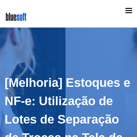
Skip
Togg
to
navi
main
content
[Melhoria] Estoques e
NF-e: Utilização de
Lotes de Separação