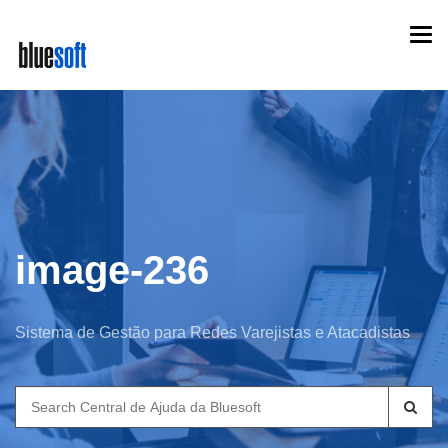
Skip
Togg
to
navi
main
content
image-236
Sistema de Gestão para Redes Varejistas e Atacadistas
Search
for: