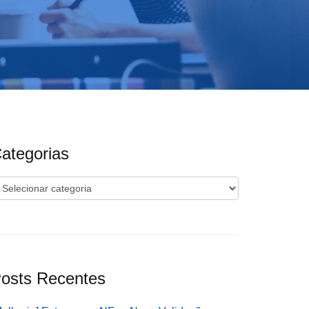
ategorias
ategorias
osts Recentes