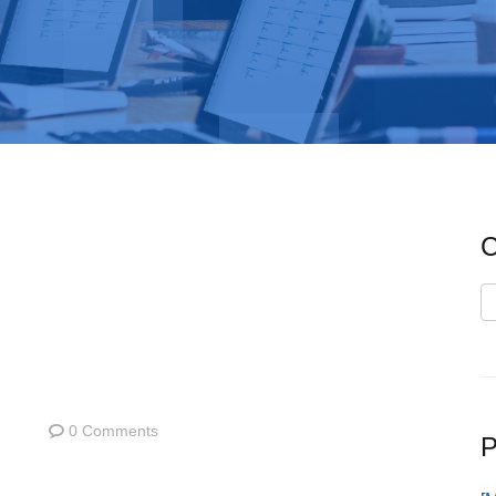
C
C
0 Comments
P