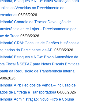
Melhoria] Estoques e NF-e: Nova Validação para
uplicatas Vencidas no Recebimento de
ercadorias
06/08/2026
Melhoria] Controle de Trocas: Devolução de
ransferência entre Lojas – Direcionamento por
ote de Troca
06/08/2026
Melhoria] CRM: Consulta de Cartões Históricos e
aginados do Participante via API
05/08/2026
Melhoria] Estoques e NF-e: Envio Automático da
ota Fiscal à SEFAZ para Notas Fiscais Emitidas
 partir da Requisição de Transferência Interna
5/08/2026
Melhoria] API: Pedidos de Venda – Inclusão de
ados de Entrega e Transportadora
04/08/2026
Melhoria] Administração: Novo Filtro e Coluna