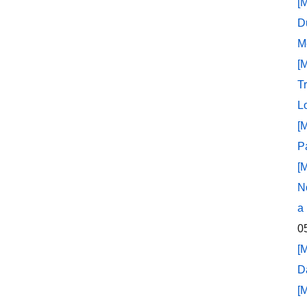
[
D
M
[
T
L
[
P
[
N
a
0
[
D
[