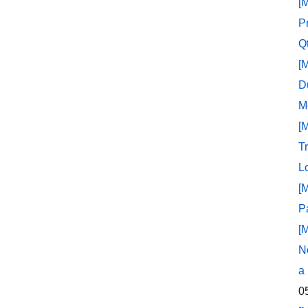
[
P
Q
[
D
M
[
T
L
[
P
[
N
a
0