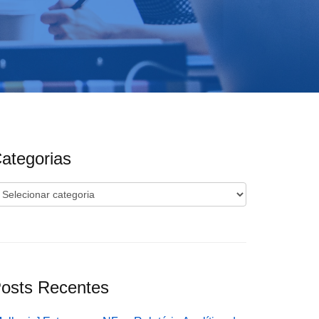
ategorias
ategorias
osts Recentes