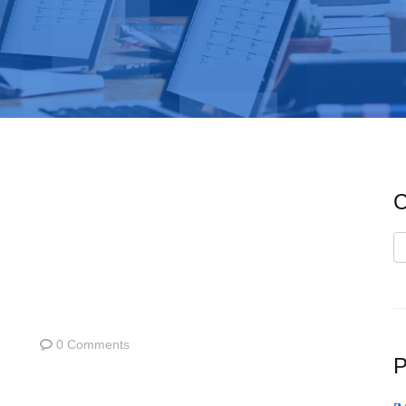
C
C
0 Comments
P