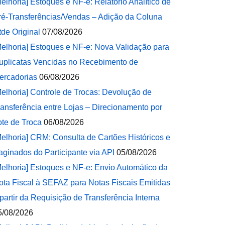
Melhoria] Estoques e NF-e: Relatório Analítico de
ré-Transferências/Vendas – Adição da Coluna
tde Original
07/08/2026
Melhoria] Estoques e NF-e: Nova Validação para
uplicatas Vencidas no Recebimento de
ercadorias
06/08/2026
Melhoria] Controle de Trocas: Devolução de
ransferência entre Lojas – Direcionamento por
ote de Troca
06/08/2026
Melhoria] CRM: Consulta de Cartões Históricos e
aginados do Participante via API
05/08/2026
Melhoria] Estoques e NF-e: Envio Automático da
ota Fiscal à SEFAZ para Notas Fiscais Emitidas
 partir da Requisição de Transferência Interna
5/08/2026