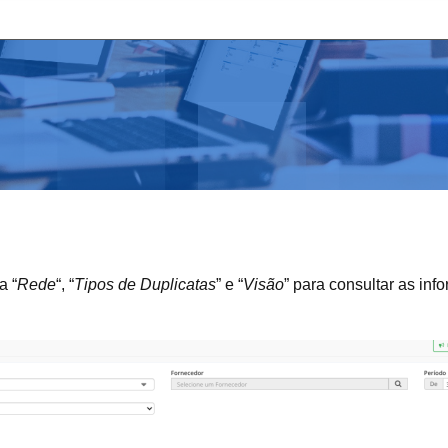
a “
Rede
“, “
Tipos de Duplicatas
” e “
Visão
” para consultar as in