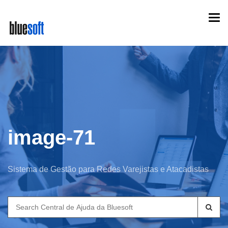
Skip
Togg
to
navi
main
content
image-71
Sistema de Gestão para Redes Varejistas e Atacadistas
Search
for: