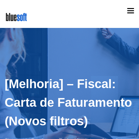
Skip
Togg
to
navi
main
content
[Melhoria] – Fiscal:
Carta de Faturamento
(Novos filtros)